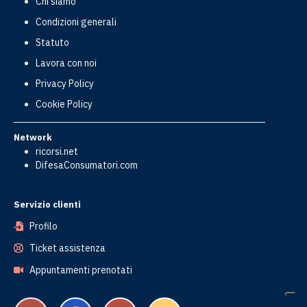
Chi siamo
Condizioni generali
Statuto
Lavora con noi
Privacy Policy
Cookie Policy
Network
ricorsi.net
DifesaConsumatori.com
Servizio clienti
Profilo
Ticket assistenza
Vai al test orientativo gratuito
Appuntamenti prenotati
Scopri qual è la soluzione più adatta al tuo caso