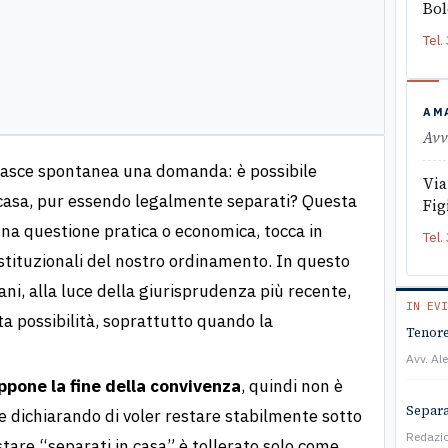
Bo
Tel.
AM
Avv
nasce spontanea una domanda: è possibile
Via
 casa, pur essendo legalmente separati? Questa
Fig
na questione pratica o economica, tocca in
Tel.
stituzionali del nostro ordinamento. In questo
iani, alla luce della giurisprudenza più recente,
IN EVI
a possibilità, soprattutto quando la
Tenore
Avv. Al
ppone la fine della convivenza
, quindi non è
Separa
e dichiarando di voler restare stabilmente sotto
Redazi
tare “separati in casa” è tollerato solo come