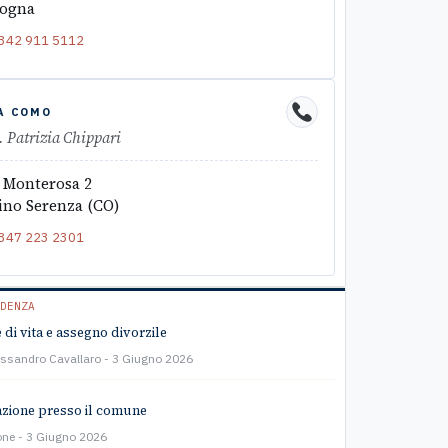
logna
342 911 5112
A COMO
. Patrizia Chippari
 Monterosa 2
ino Serenza (CO)
347 223 2301
DENZA
 di vita e assegno divorzile
essandro Cavallaro
3 Giugno 2026
zione presso il comune
one
3 Giugno 2026