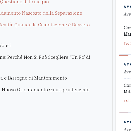
 Questione di Principio
AM
 Fondamento Nascosto della Separazione
Avv
a Realtà: Quando la Coabitazione è Davvero
Cor
Mar
Tel.
 Abusi
e: Perché Non Si Può Scegliere “Un Po’ di
AM
Avv
ita e l’Assegno di Mantenimento
Cor
e il Nuovo Orientamento Giurisprudenziale
Mil
Tel.
AM
Avv