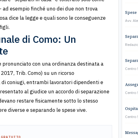
 ad esempio finché uno dei due non trova
Spese 
osa dice la legge e quali sono le conseguenze
Avv. Al
igli.
unale di Como: Un
Separa
Redazi
te
Separaz
 è pronunciato con una ordinanza destinata a
Centro
2017, Trib. Como) su un ricorso
 di coniugi, entrambi lavoratori dipendenti e
Assegn
resentato al giudice un accordo di separazione
Centro
devano restare fisicamente sotto lo stesso
Ospita
re diverse e separando le spese vive.
Centro
Messa
 GRATUITO