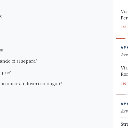
Via
le
Per
Tel.
AM
sa
Avv
ando ci si separa?
Via
empre?
Ro
no ancora i doveri coniugali?
Tel.
AM
Avv
Str