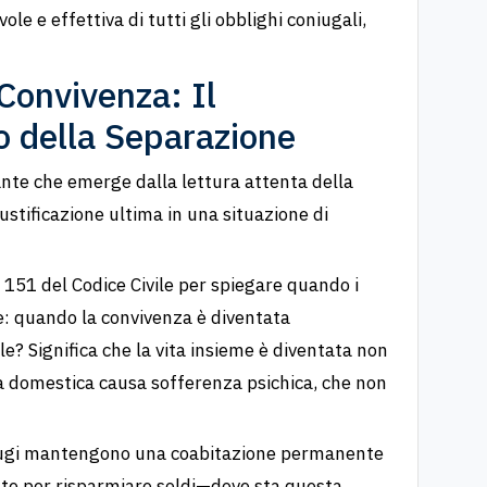
e e effettiva di tutti gli obblighi coniugali,
 Convivenza: Il
 della Separazione
nte che emerge dalla lettura attenta della
ustificazione ultima in una situazione di
o 151 del Codice Civile per spiegare quando i
e: quando la convivenza è diventata
ile? Significa che la vita insieme è diventata non
ta domestica causa sofferenza psichica, che non
oniugi mantengono una coabitazione permanente
te per risparmiare soldi—dove sta questa