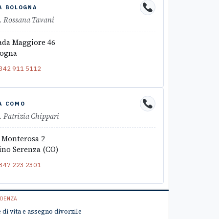
A BOLOGNA
. Rossana Tavani
ada Maggiore 46
logna
342 911 5112
A COMO
. Patrizia Chippari
 Monterosa 2
ino Serenza (CO)
347 223 2301
DENZA
 di vita e assegno divorzile