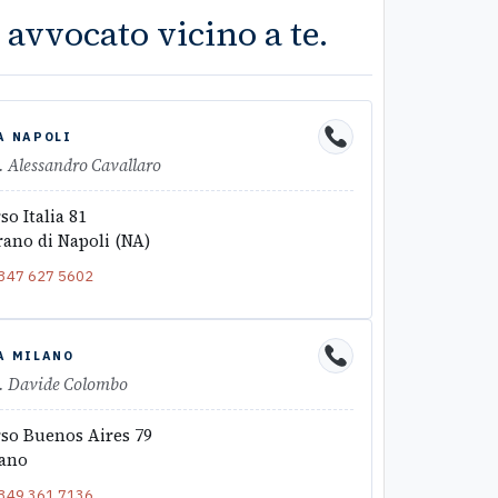
 avvocato vicino a te.
A NAPOLI
. Alessandro Cavallaro
so Italia 81
ano di Napoli (NA)
347 627 5602
A MILANO
. Davide Colombo
so Buenos Aires 79
ano
349 361 7136