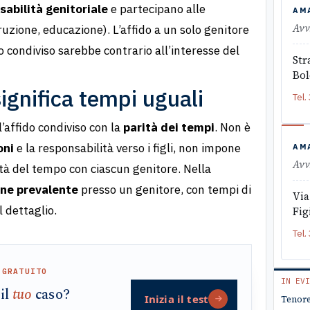
sabilità genitoriale
e partecipano alle
AM
Avv
struzione, educazione). L’affido a un solo genitore
llo condiviso sarebbe contrario all’interesse del
Str
Bo
ignifica tempi uguali
Tel.
’affido condiviso con la
parità dei tempi
. Non è
oni
e la responsabilità verso i figli, non impone
AM
Avv
à del tempo con ciascun genitore. Nella
one prevalente
presso un genitore, con tempi di
Via
l dettaglio.
Fig
Tel.
 GRATUITO
IN EVI
 il
tuo
caso?
Inizia il test
Tenore