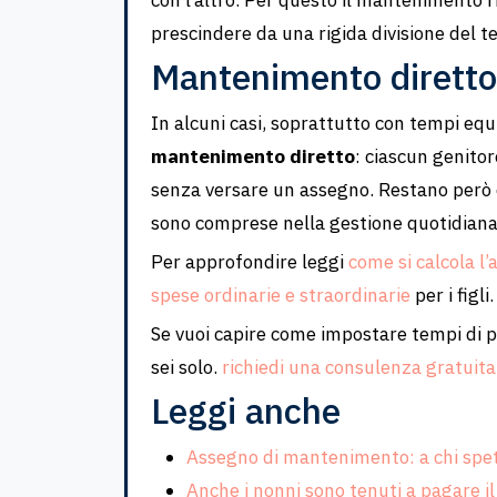
con l’altro. Per questo il mantenimento r
prescindere da una rigida divisione del 
Mantenimento diretto
In alcuni casi, soprattutto con tempi equil
mantenimento diretto
: ciascun genitor
senza versare un assegno. Restano però d
sono comprese nella gestione quotidiana 
Per approfondire leggi
come si calcola 
spese ordinarie e straordinarie
per i figli
Se vuoi capire come impostare tempi di
sei solo.
richiedi una consulenza gratuita
Leggi anche
Assegno di mantenimento: a chi spe
Anche i nonni sono tenuti a pagare 