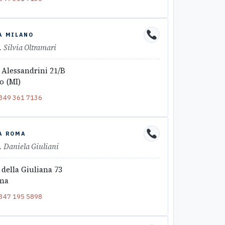
A MILANO
. Silvia Oltramari
 Alessandrini 21/B
o (MI)
349 361 7136
A ROMA
. Daniela Giuliani
 della Giuliana 73
ma
347 195 5898