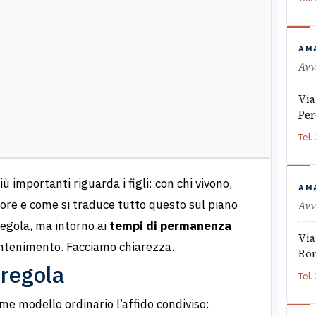
AM
Avv
Via
Per
Tel.
ù importanti riguarda i figli: con chi vivono,
AM
re e come si traduce tutto questo sul piano
Avv
regola, ma intorno ai
tempi di permanenza
Via
ntenimento. Facciamo chiarezza.
Ro
 regola
Tel.
me modello ordinario l’affido condiviso: