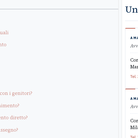
Un
uali
AM
nto
Avv
Cor
Mar
Tel.
con i genitori?
AM
enimento?
Avv
nto diretto?
Cor
Mil
assegno?
Tel.