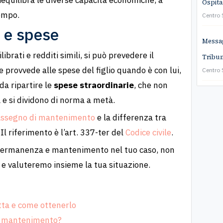
iequilibra le diverse capacità economiche, a
Ospita
tempo.
Centro
 e spese
Messa
ibrati e redditi simili, si può prevedere il
Tribun
e provvede alle spese del figlio quando è con lui,
Centro
a ripartire le
spese straordinarie
, che non
e si dividono di norma a metà.
l’assegno di mantenimento
e la differenza tra
. Il riferimento è l’art. 337-ter del
Codice civile
.
 permanenza e mantenimento nel tuo caso, non
e valuteremo insieme la tua situazione.
tta e come ottenerlo
il mantenimento?