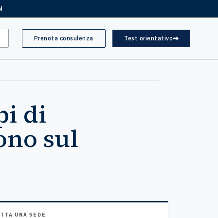
N
Prenota consulenza
Test orientativo
pi di
ono sul
TTA UNA SEDE