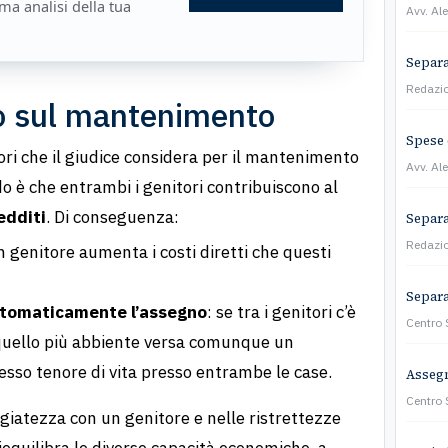
ma analisi della tua
Avv. Al
Separa
Redazi
o sul mantenimento
Spese 
ri che il giudice considera per il mantenimento
Avv. Al
do è che entrambi i genitori contribuiscono al
edditi
. Di conseguenza:
Separa
Redazi
enitore aumenta i costi diretti che questi
Separaz
utomaticamente l’assegno
: se tra i genitori c’è
Centro
 quello più abbiente versa comunque un
stesso tenore di vita presso entrambe le case.
Assegn
Centro
ll’agiatezza con un genitore e nelle ristrettezze