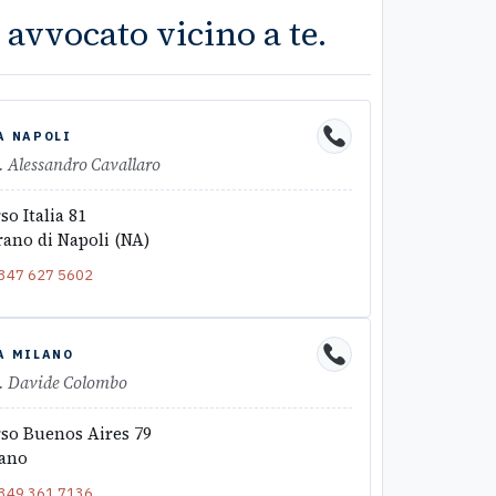
 avvocato vicino a te.
A NAPOLI
. Alessandro Cavallaro
so Italia 81
ano di Napoli (NA)
347 627 5602
A MILANO
. Davide Colombo
so Buenos Aires 79
ano
349 361 7136