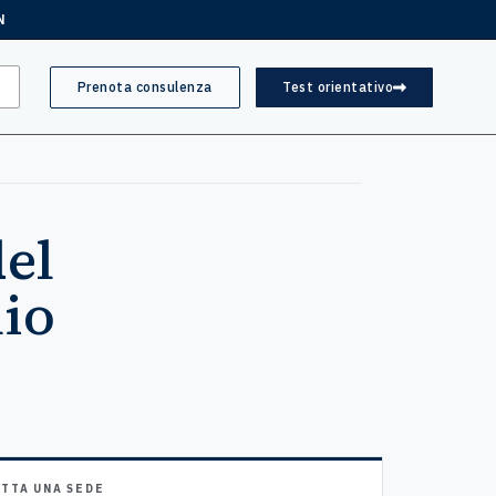
N
Prenota consulenza
Test orientativo
el
lio
TTA UNA SEDE