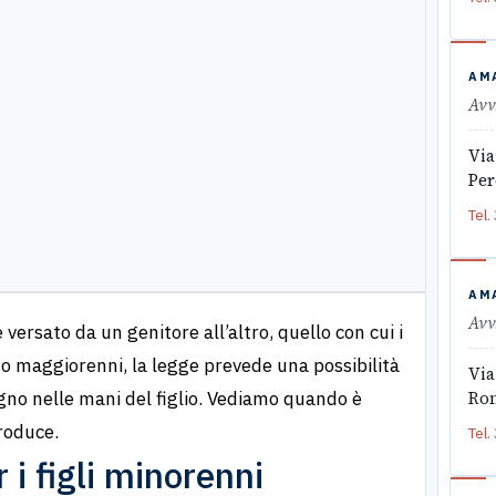
?
AM
Avv
Via
Per
Tel.
AM
Avv
 versato da un genitore all’altro, quello con cui i
ano maggiorenni, la legge prevede una possibilità
Via
gno nelle mani del figlio. Vediamo quando è
Ro
produce.
Tel.
 i figli minorenni