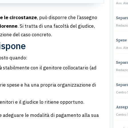
Avv. Al
e le circostanze
, può disporre che l’assegno
Separa
giorenne
. Si tratta di una facoltà del giudice,
Redazi
zione del caso concreto.
Spese 
dispone
Avv. Al
posto quando:
Separa
ù
stabilmente con il genitore collocatario (ad
Redazi
oprie spese e ha una propria organizzazione di
Separaz
Centro
genitori e il giudice lo ritiene opportuno.
Assegn
e e adeguare le modalità di pagamento alla sua
Centro