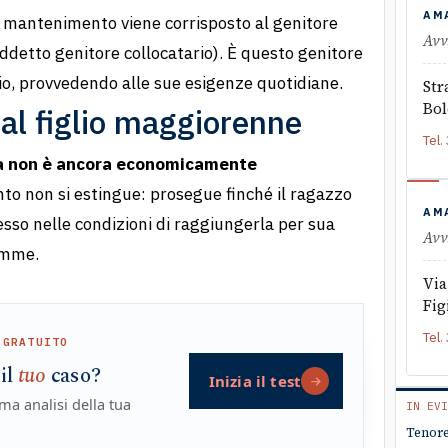
AM
di mantenimento viene corrisposto al genitore
Avv
siddetto genitore collocatario). È questo genitore
lio, provvedendo alle sue esigenze quotidiane.
Str
Bo
 al figlio maggiorenne
Tel.
 non è ancora economicamente
ento non si estingue: prosegue finché il ragazzo
AM
so nelle condizioni di raggiungerla per sua
Avv
omme.
Via
Fig
Tel.
 GRATUITO
 il
tuo
caso?
Inizia il test
ma analisi della tua
IN EVI
Tenore