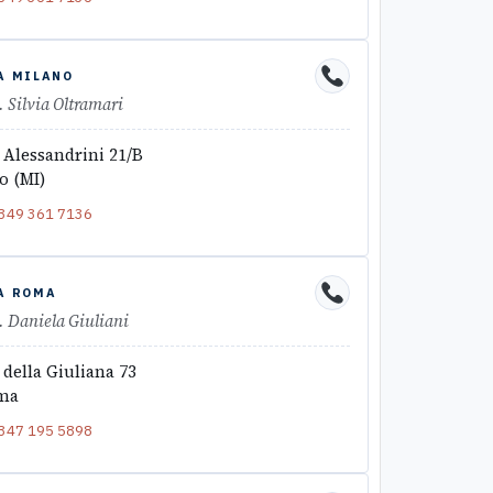
A MILANO
. Silvia Oltramari
 Alessandrini 21/B
o (MI)
349 361 7136
A ROMA
. Daniela Giuliani
 della Giuliana 73
ma
347 195 5898