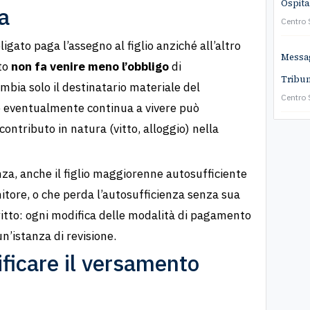
Ospita
a
Centro
igato paga l’assegno al figlio anziché all’altro
Messa
sto
non fa venire meno l’obbligo
di
Tribun
bia solo il destinatario materiale del
Centro
io eventualmente continua a vivere può
ontributo in natura (vitto, alloggio) nella
za, anche il figlio maggiorenne autosufficiente
itore, o che perda l’autosufficienza senza sua
iritto: ogni modifica delle modalità di pagamento
n’istanza di revisione.
ficare il versamento