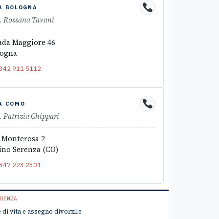
A BOLOGNA
. Rossana Tavani
ada Maggiore 46
logna
342 911 5112
A COMO
. Patrizia Chippari
 Monterosa 2
ino Serenza (CO)
347 223 2301
DENZA
 di vita e assegno divorzile