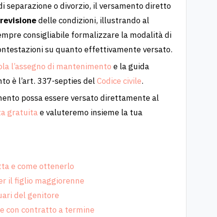
i separazione o divorzio, il versamento diretto
 revisione
delle condizioni, illustrando al
sempre consigliabile formalizzare la modalità di
contestazioni su quanto effettivamente versato.
cola l’assegno di mantenimento
e la guida
ento è l’art. 337-septies del
Codice civile
.
imento possa essere versato direttamente al
za gratuita
e valuteremo insieme la tua
tta e come ottenerlo
r il figlio maggiorenne
uari del genitore
e con contratto a termine