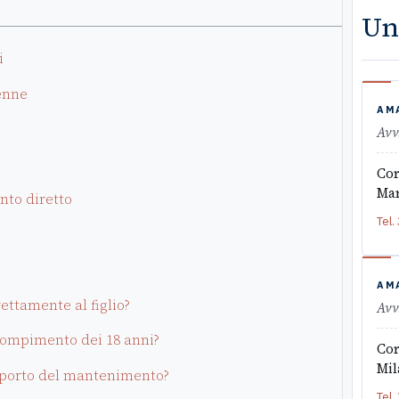
Un
i
renne
AM
Avv
Cor
Mar
nto diretto
Tel.
AM
ttamente al figlio?
Avv
 compimento dei 18 anni?
Cor
Mil
mporto del mantenimento?
Tel.